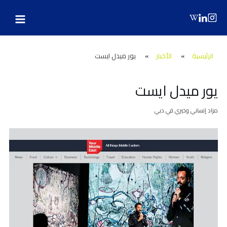
Main
Post
Ski
navigation
t
Menu
conten
الرئيسية
»
الأخبار
»
يور ميدل ايست
يور ميدل ايست
مزاد إنساني وخيري في دبي