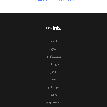
Next Post
Previous Post
←
→
En
الرئيسية
آب كورب
مجموعة أباريل
سيرة ذاتية
الأخبار
فيديو
معرض الصور
اتصل بنا
خريطة الموقع