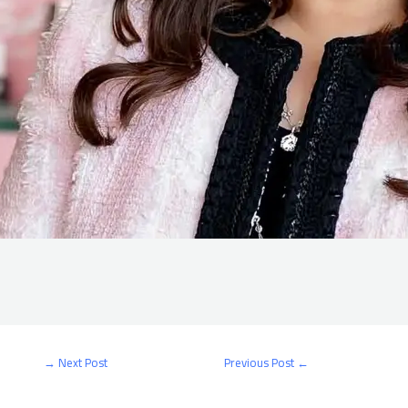
→
Next Post
Previous Post
←